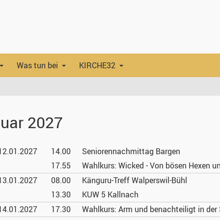
Was tun bei
KIRCHE32
uar 2027
12.01.
2027
14.00
Seniorennachmittag Bargen
17.55
Wahlkurs: Wicked - Von bösen Hexen u
13.01.
2027
08.00
Känguru-Treff Walperswil-Bühl
13.30
KUW 5 Kallnach
14.01.
2027
17.30
Wahlkurs: Arm und benachteiligt in der