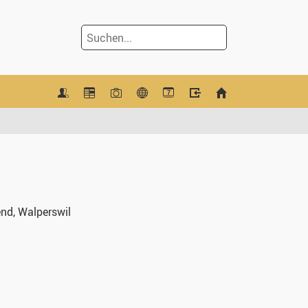
7
end, Walperswil