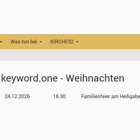
Was tun bei
KIRCHE32
.keyword.one - Weihnachten
24.12.
2026
16.30
Familienfeier am Heiligab