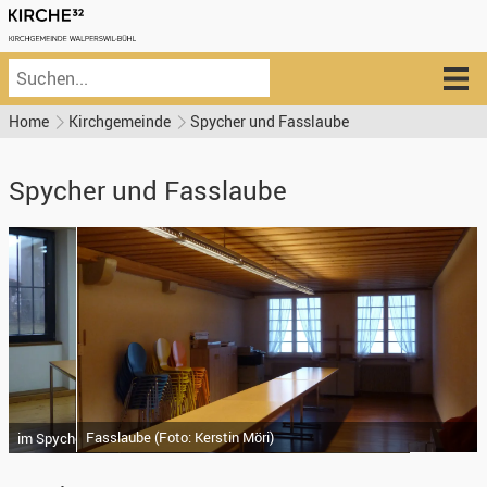
Home
Kirchgemeinde
Spycher und Fasslaube
Spycher und Fasslaube
Fasslaube
(
Foto: Kerstin Möri
)
im Spycher
(
Foto: Kerstin Möri
)