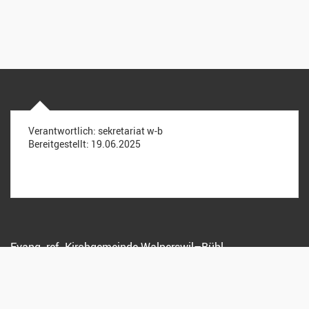
Verantwortlich:
sekretariat w-b
Bereitgestellt:
19.06.2025
Evang.-ref. Kirchgemeinde Walperswil–Bühl
Postfach
Kirchweg 7
3272 Walperswil