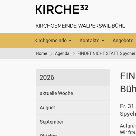
Kirchgemeinde
Kontakte
Angebote
Home
Agenda
FINDET NICHT STATT. Spycherk
FIN
2026
Büh
aktuelle Woche
Fr. 31
August
Spych
September
Aufgrun
Wir fre