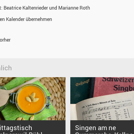
t:
Beatrice Kaltenrieder und Marianne Roth
nen Kalender übernehmen
orher
lich
ittagstisch
Singen am ne