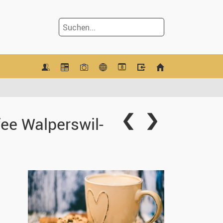
8
ee Walperswil-