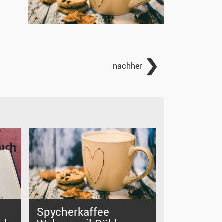
nachher
Spycherkaffee