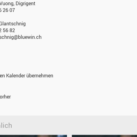
Vuong, Digrigent
6 26 07
 Glantschnig
2 56 82
tschnig@bluewin.ch
nen Kalender übernehmen
orher
lich