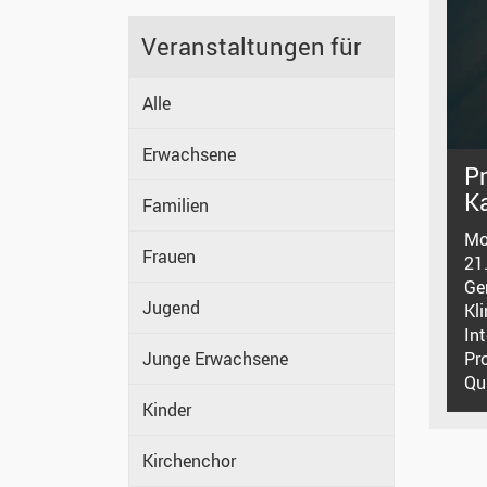
Veranstaltungen für
Alle
Erwachsene
P
K
Familien
Mo
Frauen
21
Ge
Jugend
Kli
Int
Junge Erwachsene
Pr
Qu
Kinder
Kirchenchor