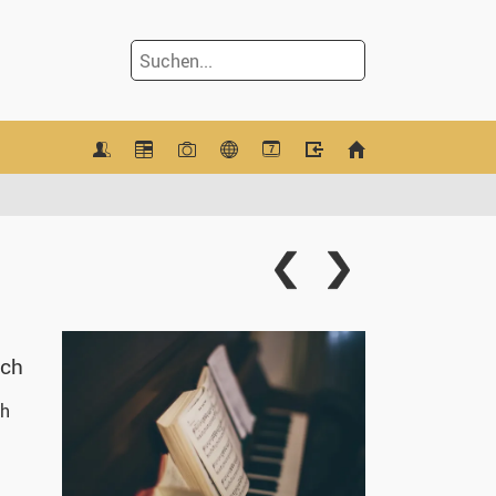
7
ach
ch