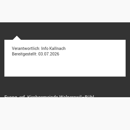
Verantwortlich:
Info Kallnach
Bereitgestellt:
03.07.2026
Evang.-ref. Kirchgemeinde Walperswil–Bühl
Postfach
Kirchweg 7
3272 Walperswil
Pfarramt:
076 629 49 14